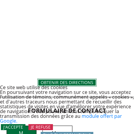
OBTENIR DES DIRECTIONS
Ce site web utilise des cookies
En poursuivant votre navigation sur ce site, vous acceptez
l’utilisation de témoins, communément appelés « cookies »,
et d'autres traceurs nous permettant de recueillir des
statistiques de visites en vue d’améliorer votre expérience
FORMULAIRE DE CONTACT
de navigation. Vous pouvez en tout temps bloquer la
transmission des données grâce au
module offert par
Google.
J'ACCEPTE
JE REFUSE
M.
Mme